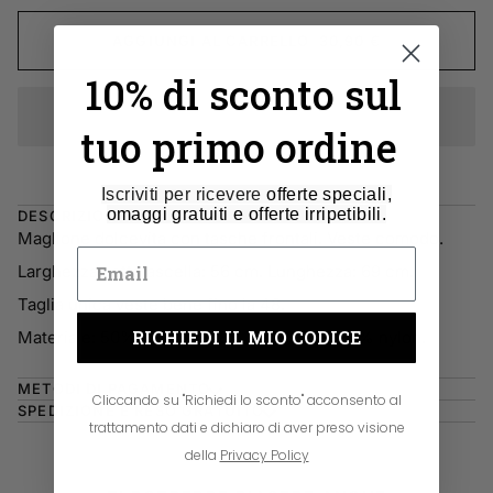
AGGIUNGI AL CARRELLO
•
30,90 €
10% di sconto sul
tuo primo ordine
Iscriviti per ricevere
offerte speciali,
omaggi gratuiti e offerte irripetibili.
DESCRIZIONE
Maglione dolcevita con tasche frontali. Veste comodo.
Larghezza sotto ascella: 56 cm. Lunghezza: 69 cm.
Taglia unica veste bene fino la 48.
RICHIEDI IL MIO CODICE
Materiale: 50% viscosa, 28% poliestere, 22% nylon.
METODI DI PAGAMENTO
Cliccando su "Richiedi lo sconto" acconsento al
SPEDIZIONE E RESO GRATUITO
trattamento dati e dichiaro di aver preso visione
della
Privacy Policy