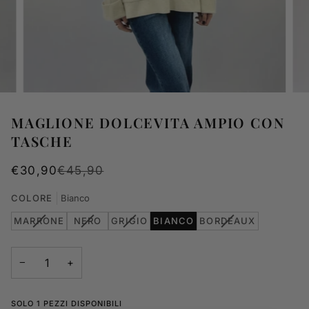
MAGLIONE DOLCEVITA AMPIO CON
TASCHE
€30,90
€45,90
COLORE
Bianco
VARIANTE
VARIANTE
VARIANTE
VARIANTE
MARRONE
NERO
GRIGIO
BIANCO
BORDEAUX
ESAURITA
ESAURITA
ESAURITA
ESAURITA
O
O
O
O
NON
NON
NON
NON
−
+
DISPONIBILE
DISPONIBILE
DISPONIBILE
DISPONIBILE
SOLO 1 PEZZI DISPONIBILI