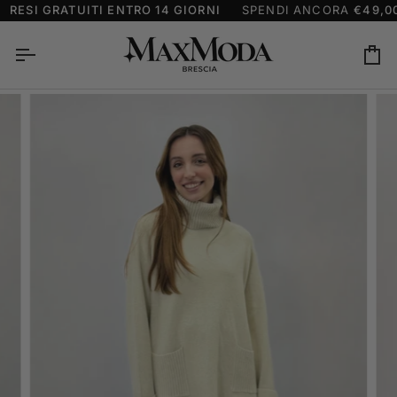
Salta
RESI GRATUITI ENTRO 14 GIORNI
SPENDI ANCORA
€49,00
al
contenuto
Ca