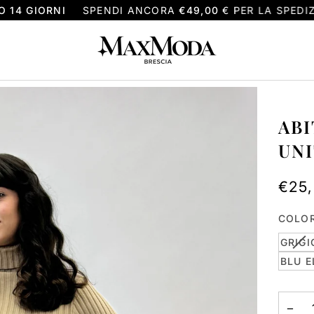
 GIORNI
SPENDI ANCORA
€49,00
€ PER LA SPEDIZION
ABI
UNI
€25
COLO
VA
GRIGI
ES
BLU E
O
N
DI
−