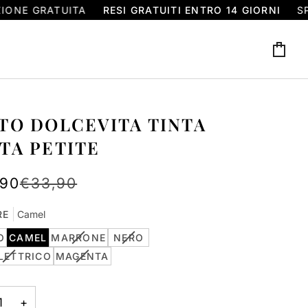
E GRATUITA
RESI GRATUITI ENTRO 14 GIORNI
SPEN
Carr
TO DOLCEVITA TINTA
TA PETITE
,90
€33,90
RE
Camel
RIANTE
VARIANTE
VARIANTE
O
CAMEL
MARRONE
NERO
AURITA
ESAURITA
ESAURITA
VARIANTE
VARIANTE
LETTRICO
MAGENTA
O
O
ESAURITA
ESAURITA
ON
NON
NON
O
O
SPONIBILE
DISPONIBILE
DISPONIBILE
NON
NON
+