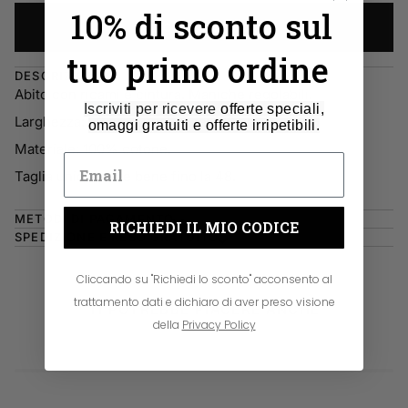
10% di sconto sul
ACQUISTA ORA
tuo primo ordine
DESCRIZIONE
Abito con ricami e cintura. Maniche regolabili.
Iscriviti per ricevere
offerte speciali,
Larghezza: 50 cm. Lunghezza: 120 cm.
omaggi gratuiti e offerte irripetibili.
Materiale: 100% cotone.
Taglia unica veste bene fino la 48.
METODI DI PAGAMENTO
RICHIEDI IL MIO CODICE
SPEDIZIONE E RESO GRATUITO
Cliccando su "Richiedi lo sconto" acconsento al
trattamento dati e dichiaro di aver preso visione
TI POTREBBE PIACERE ANCHE
della
Privacy Policy