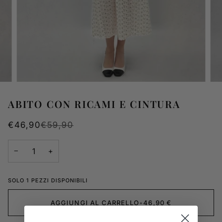
ABITO CON RICAMI E CINTURA
€46,90
€59,90
−
+
SOLO 1 PEZZI DISPONIBILI
AGGIUNGI AL CARRELLO
•
46,90 €