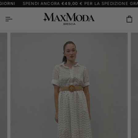
Salta
IORNI
SPENDI ANCORA
€49,00
€ PER LA SPEDIZIONE GRA
al
contenuto
Ca