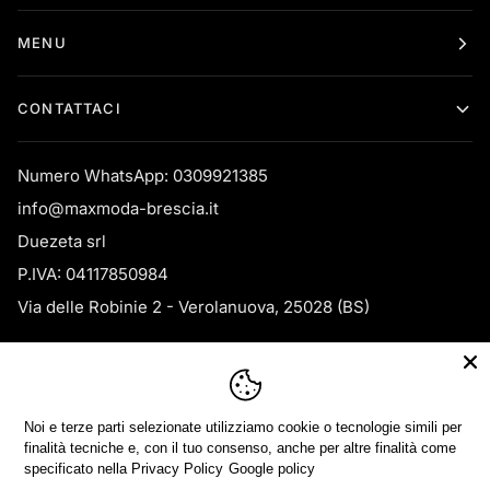
MENU
CONTATTACI
Numero WhatsApp: 0309921385
info@maxmoda-brescia.it
Duezeta srl
P.IVA: 04117850984
Via delle Robinie 2 - Verolanuova, 25028 (BS)
LANGUAGE
CURRENCY
Noi e terze parti selezionate utilizziamo cookie o tecnologie simili per
ENGLISH
ITALY (IT €)
finalità tecniche e, con il tuo consenso, anche per altre finalità come
specificato nella
Privacy Policy
Google policy