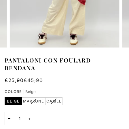
PANTALONI CON FOULARD
BENDANA
€25,90
€45,90
COLORE
Beige
VARIANT
VARIANT
BEIGE
MARRONE
CAMEL
SOLD
SOLD
OUT
OUT
OR
OR
−
+
UNAVAILABLE
UNAVAILABLE